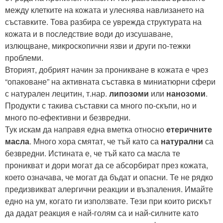
между клетките на кожата и улеснява навлизането на
съставките. Това разбира се уврежда структурата на
кожата и в последствие води до изсушаване,
излющване, микроскопични язви и други по-тежки
проблеми.
Вторият, добрият начин за проникване в кожата е чрез
“опаковане” на активната съставка в миниатюрни сфери
с натурален лецитин, т.нар.
липозоми
или
нанозоми
.
Продукти с такива съставки са много по-скъпи, но и
много по-ефективни и безвредни.
Тук искам да направя една вметка относно
етеричните
масла
. Много хора смятат, че тъй като са
натурални
са
безвредни. Истината е, че тъй като са масла те
проникват и дори могат да се абсорбират през кожата,
което означава, че могат да бъдат и опасни. Те не рядко
предизвикват алергични реакции и възпаления. Имайте
едно на ум, когато ги използвате. Тези при които рискът
да дадат реакция е най-голям са и най-силните като