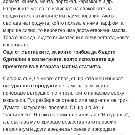
аромат: канела, мента, портокал, карамфил и др.
Етеричните масла се изписват на опаковките на
продуктите с латинските им наименования. Ако в
състава на продукта, който ползвате няма парфюм, а
мирише силно, то вероятно има доста етерични масла.
Това е знак да бъдете внимателни с количествата, които
използвате.
Още от съставките, за които трябва да бъдете
бдителни в козметиката, която използвате ще
прочетете във втората част на статията.
Сигурна съм, че много от вас, също като мен избират
натуралните продукти
не само за тези, които
приемаме вътрешно, но и тези, които нанасяме върху
кожата си. Тук разбира се отново има маркетингов трик.
Думата “натурален” продава! Също и “био”, и
“растителен”. Но ако на етикета е изписано “Натурален”,
а в състава му откриваме вещества като парафин,
петролатум и други вредни за човека и природата