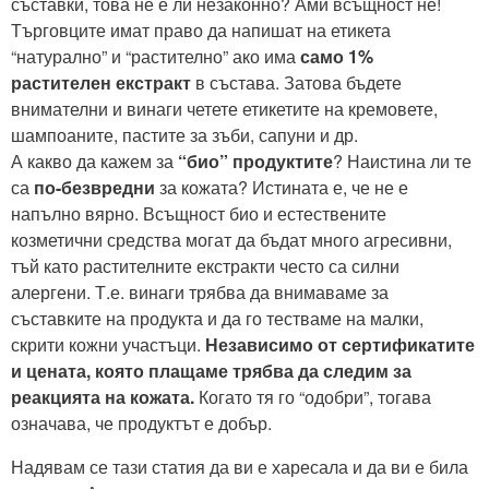
съставки, това не е ли незаконно? Ами всъщност не!
Търговците имат право да напишат на етикета
“натурално” и “растително” ако има
само 1%
растителен екстракт
в състава. Затова бъдете
внимателни и винаги четете етикетите на кремовете,
шампоаните, пастите за зъби, сапуни и др.
А какво да кажем за
“био” продуктите
? Наистина ли те
са
по-безвредни
за кожата? Истината е, че не е
напълно вярно. Всъщност био и естествените
козметични средства могат да бъдат много агресивни,
тъй като растителните екстракти често са силни
алергени. Т.е. винаги трябва да внимаваме за
съставките на продукта и да го тестваме на малки,
скрити кожни участъци.
Независимо от сертификатите
и цената, която плащаме трябва да следим за
реакцията на кожата.
Когато тя го “одобри”, тогава
означава, че продуктът е добър.
Надявам се тази статия да ви е харесала и да ви е била