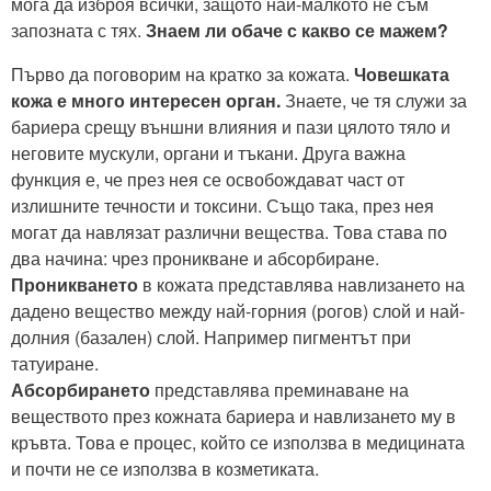
мога да изброя всички, защото най-малкото не съм
запозната с тях.
Знаем ли обаче с какво се мажем?
Първо да поговорим на кратко за кожата.
Човешката
кожа е много интересен орган.
Знаете, че тя служи за
бариера срещу външни влияния и пази цялото тяло и
неговите мускули, органи и тъкани. Друга важна
функция е, че през нея се освобождават част от
излишните течности и токсини. Също така, през нея
могат да навлязат различни вещества. Това става по
два начина: чрез проникване и абсорбиране.
Проникването
в кожата представлява навлизането на
дадено вещество между най-горния (рогов) слой и най-
долния (базален) слой. Например пигментът при
татуиране.
Абсорбирането
представлява преминаване на
веществото през кожната бариера и навлизането му в
кръвта. Това е процес, който се използва в медицината
и почти не се използва в козметиката.