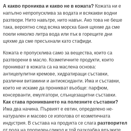
А какво прониква и какво не в кожата?
Кожата ни е
напълно непропусклива за водата и всякакви водни
разтвори. Нито навътре, нито навън. Ако това не беше
така, вероятно след всяка морска баня щяхме да сме
поели няколко литра вода или пък в горещите дни
щяхме да сме пресъхнали като стафиди.
Кожата е пропусклива само за вещества, които са
разтворени в масло. Козметичните продукти, които
проникват в кожата са на маслена основа:
антицелулитни кремове, хидратиращи съставки,
различни витамини и антиоксиданти. Има и съставки,
които не искаме да проникват въобще: парфюм,
консерванти, емулгатори, слънцезащитни съставки.
Как става проникването на полезните съставки?
Има два начина. Първият е евтин, определено не-
натурален и масово се използва от козметичната
индустрия. В състава на продукта се слага
разтворител
от рода на пропилен-гликол и той разхлабва връзките