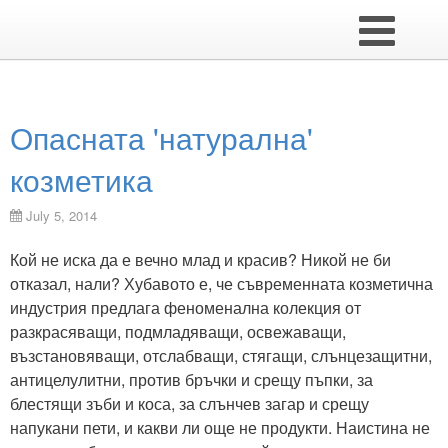
Опасната 'натурална'
козметика
July 5, 2014
Кой не иска да е вечно млад и красив? Никой не би
отказал, нали? Хубавото е, че съвременната козметична
индустрия предлага феноменална колекция от
разкрасяващи, подмладяващи, освежаващи,
възстановяващи, отслабващи, стягащи, слънцезащитни,
антицелулитни, против бръчки и срещу пъпки, за
блестящи зъби и коса, за слънчев загар и срещу
напукани пети, и какви ли още не продукти. Наистина не