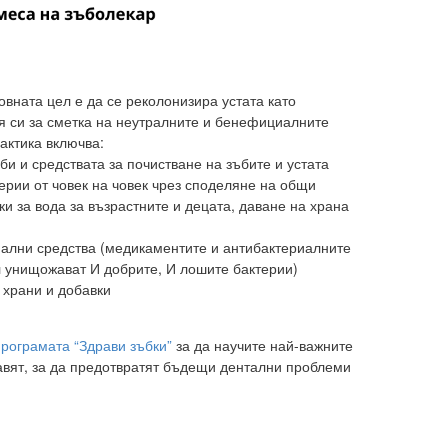
овната цел е да се реколонизира устата като
я си за сметка на неутралните и бенефициалните
актика включва:
би и средствата за почистване на зъбите и устата
ерии от човек на човек чрез споделяне на общи
и за вода за възрастните и децата, даване на храна
иални средства (медикаментите и антибактериалните
л унищожават И добрите, И лошите бактерии)
 храни и добавки
програмата “Здрави зъбки”
за да научите най-важните
авят, за да предотвратят бъдещи дентални проблеми