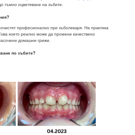
о тъмно оцветяване на зъбите.
ния?
 почистят професионално при зъболекаря. На практика
Това което реално може да промени качествено
насочени домашни грижи.
яване по зъбите?