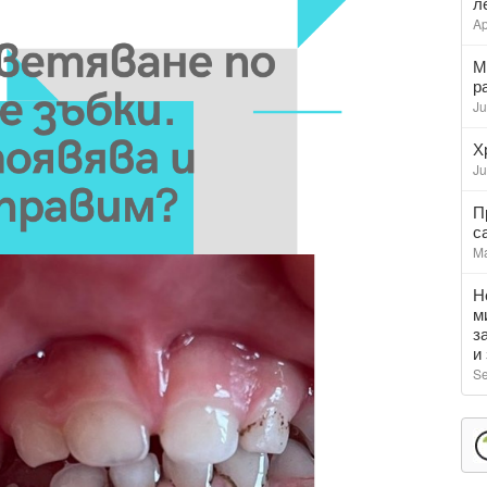
л
Ap
М
р
Ju
Х
Ju
П
с
Ma
Н
м
з
и
Se