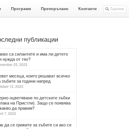
е
Програми
Препоръчано
Контакти
Търсене
следни публикации
акво са силантите и има ли детето
и нужда от тях?
vember 25, 2023
евет месеца, които решават всичко
а зъбите за години напред
tober 12, 2023
ерно оцветяване по детските зъбки
плака на Пристли). Защо се появява
 какво да правим?
ril 7, 2023
ак да се грижите за зъбите си ако се