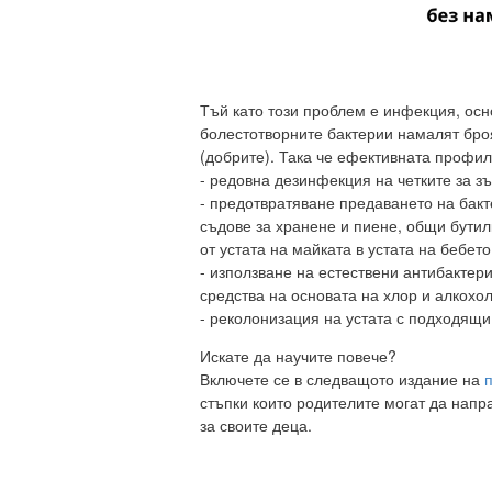
Тъй като този проблем е инфекция, осн
болестотворните бактерии намалят бро
(добрите). Така че ефективната профил
- редовна дезинфекция на четките за зъ
- предотвратяване предаването на бакт
съдове за хранене и пиене, общи бутилк
от устата на майката в устата на бебето
- използване на естествени антибактер
средства на основата на хлор и алкохо
- реколонизация на устата с подходящи
Искате да научите повече?
Включете се в следващото издание на
стъпки които родителите могат да напр
за своите деца.