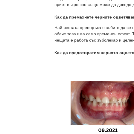
приет вътрешно също може да доведе д
Как да премахнете черните оцветява
Най-честата препоръка е зъбите да се
обаче това има само временен ефект. 
нещата е работа със зъболекар и целе
Как да предотвратим черното оцвет