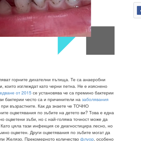
ляват горните дихателни пътища. Те са анаеробни
, които изглеждат като черни петна. Не е изяснено
едване от 2015
се установява че са премино бактерии
ези бактерии често са и причинители на
заболявания
при възрастните. Как да знаете че ТОЧНО
ите оцветявания по зъбите на детето ви? Това е една
но оцветени зъби, но с най-голяма точност може да
 Като цяла тази инфекция се диагностицира лесно, но
ъмно оцветен. Други оцветявания по зъбите могат да
или Желязо. Прекомерното количество
флуор
, особено