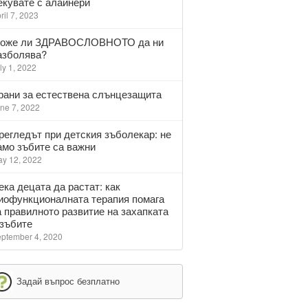
екувате с алайнери
ril 7, 2023
оже ли ЗДРАВОСЛОВНОТО да ни
азболява?
ly 1, 2022
рани за естествена слънцезащита
ne 7, 2022
регледът при детския зъболекар: не
амо зъбите са важни
y 12, 2022
ека децата да растат: как
иофункционалната терапия помага
а правилното развитие на захапката
 зъбите
ptember 4, 2020
Задай въпрос безплатно