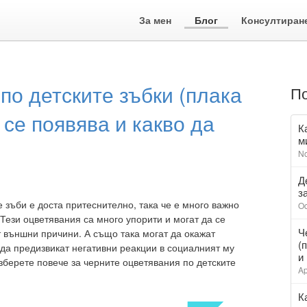
За мен
Блог
Консултиран
по детските зъбки (плака
По
 се появява и какво да
К
м
No
Д
з
 зъби е доста притеснително, така че е много важно
Oc
 Тези оцветявания са много упорити и могат да се
Ч
т външни причини. А също така могат да окажат
(
 да предизвикат негативни реакции в социалният му
и
азберете повече за черните оцветявания по детските
Ap
К