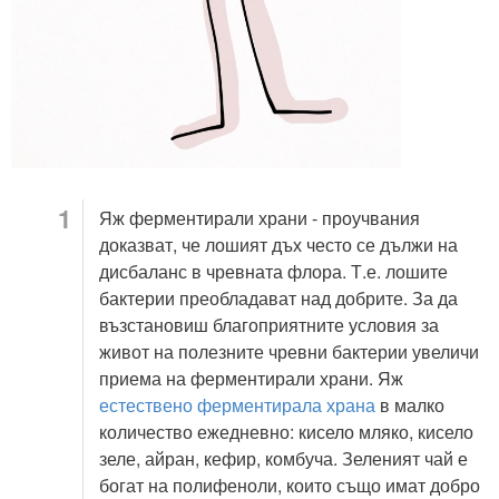
Яж ферментирали храни - проучвания
доказват, че лошият дъх често се дължи на
дисбаланс в чревната флора. Т.е. лошите
бактерии преобладават над добрите. За да
възстановиш благоприятните условия за
живот на полезните чревни бактерии увеличи
приема на ферментирали храни. Яж
естествено ферментирала храна
в малко
количество ежедневно: кисело мляко, кисело
зеле, айран, кефир, комбуча. Зеленият чай е
богат на полифеноли, които също имат добро