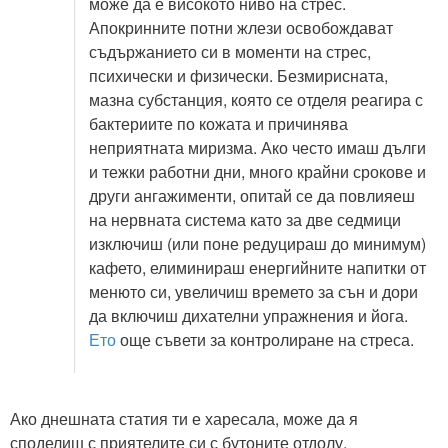
може да е високото ниво на стрес.
Апокринните потни жлези освобождават
съдържанието си в моменти на стрес,
психически и физически. Безмирисната,
мазна субстанция, която се отделя реагира с
бактериите по кожата и причинява
неприятната миризма. Ако често имаш дълги
и тежки работни дни, много крайни срокове и
други ангажименти, опитай се да повлияеш
на нервната система като за две седмици
изключиш (или поне редуцираш до минимум)
кафето, елиминираш енергийните напитки от
менюто си, увеличиш времето за сън и дори
да включиш дихателни упражнения и йога.
Ето
още съвети за контролиране на стреса.
Ако днешната статия ти е харесала, може да я
споделиш с приятелите си с бутоните отдолу.