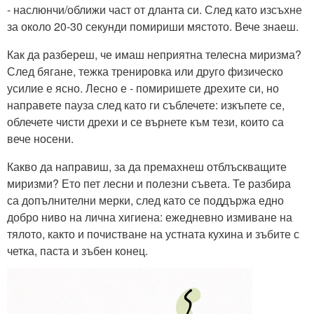
- наслюнчи/оближи част от дланта си. След като изсъхне
за около 20-30 секунди помириши мястото. Вече знаеш.
Как да разбереш, че имаш неприятна телесна миризма?
След бягане, тежка тренировка или друго физическо
усилие е ясно. Лесно е - помиришете дрехите си, но
направете пауза след като ги съблечете: изкъпете се,
облечете чисти дрехи и се върнете към тези, които са
вече носени.
Какво да направиш, за да премахнеш отблъскващите
миризми? Ето пет лесни и полезни съвета. Те разбира
са допълнителни мерки, след като се поддържа едно
добро ниво на лична хигиена: ежедневно измиване на
тялото, както и почистване на устната кухина и зъбите с
четка, паста и зъбен конец.