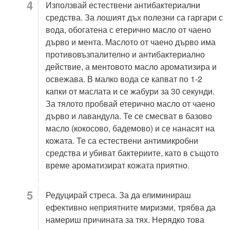
Използвай естествени антибактериални
средства. За лошият дъх полезни са гаргари с
вода, обогатена с етерично масло от чаено
дърво и мента. Маслото от чаено дърво има
противовъзпалително и антибактериално
действие, а ментовото масло ароматизира и
освежава. В малко вода се капват по 1-2
капки от маслата и се жабури за 30 секунди.
За тялото пробвай етерично масло от чаено
дърво и лавандула. Те се смесват в базово
масло (кокосово, бадемово) и се нанасят на
кожата. Те са естествени антимикробни
средства и убиват бактериите, като в същото
време ароматизират кожата приятно.
Редуцирай стреса. За да елиминираш
ефективно неприятните миризми, трябва да
намериш причината за тях. Нерядко това