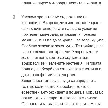
влияние върху микроорганизмите в червата.
Увеличи храната със съдържание на
хлорофил - Въпреки, че животинските храни
са изключително богати на лесно усвоими
протеини, минерали, витамини и полезни
мазнини не бива да забравяш за зеленчуците.
Особено зелените зеленчуци! Те трябва да са
част от всяко твое хранене. Хлорофилът е
зелен пигмент, който се съдържа във
водораслите и зелените растения. Неговата
роля е да абсорбира слънчевата светлина и
да я трансформира в енергия.
Зеленолистните зеленчуци са заредени с
голямо количество хлорофил, който е
естествен антиоксидант и помага в борбата с
лошият дъх и неприятна телесна миризма.
Спанакът и магданозът са на първите места