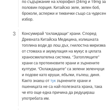
по съдържание на хлорофил (24mg и 19mg за
половин порция. Китайско зеле, зелен боб,
броколи, аспержи и тиквички също са чудесен
избор.
Консумирай “охлаждащи” храни. Според
Древната Китайска Медицина, излишната
топлина води до лош дъх, гнилостна миризма
от стомаха и акумулация на мукус в цялата
храносмилателна система. “Затоплящите”
храни са протеиновите храни и зърнените
култури. “Охлаждащите” са зелени зеленчуци
и подове като круши, ябълки, пъпеш, диня.
Както знаеш от
тук
зърнените храни и
пшеницата не са най-полезната храна, така
че ето още една причина да редуцираш
употребата им.