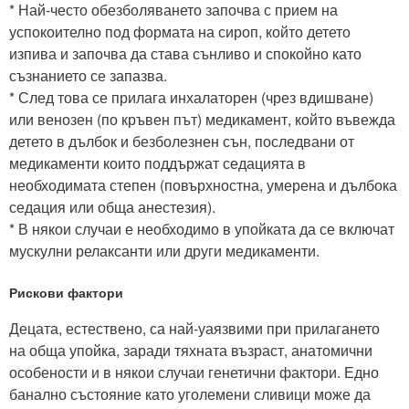
* Най-често обезболяването започва с прием на
успокоително под формата на сироп, който детето
изпива и започва да става сънливо и спокойно като
съзнанието се запазва.
* След това се прилага инхалаторен (чрез вдишване)
или венозен (по кръвен път) медикамент, който въвежда
детето в дълбок и безболезнен сън, последвани от
медикаменти които поддържат седацията в
необходимата степен (повърхностна, умерена и дълбока
седация или обща анестезия).
* В някои случаи е необходимо в упойката да се включат
мускулни релаксанти или други медикаменти.
Рискови фактори
Децата, естествено, са най-уаязвими при прилагането
на обща упойка, заради тяхната възраст, анатомични
особености и в някои случаи генетични фактори. Едно
банално състояние като уголемени сливици може да