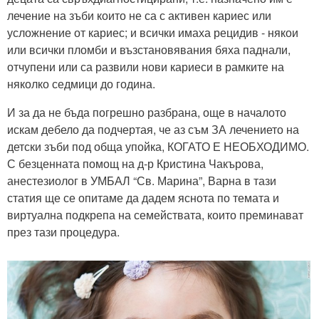
лечение на зъби които не са с активен кариес или
усложнение от кариес; и всички имаха рецидив - някои
или всички пломби и възстановявания бяха паднали,
отчупени или са развили нови кариеси в рамките на
няколко седмици до година.
И за да не бъда погрешно разбрана, още в началото
искам дебело да подчертая, че аз съм ЗА лечението на
детски зъби под обща упойка, КОГАТО Е НЕОБХОДИМО.
С безценната помощ на д-р Кристина Чакърова,
анестезиолог в УМБАЛ “Св. Марина”, Варна в тази
статия ще се опитаме да дадем яснота по темата и
виртуална подкрепа на семействата, които преминават
през тази процедура.