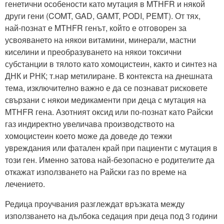
генетични особености като мутация в MTHFR и някой
други гени (COMT, GAD, GAMT, PODI, PEMT). От тях,
най-познат е MTHFR генът, който е отговорен за
усвояването на някои витамини, минерали, мастни
киселини и преобразуването на някои токсични
субстанции в тялото като хомоцистеин, както и синтез на
ДНК и РНК; т.нар метилиране. В контекста на днешната
тема, изключително важно е да се познават рисковете
свързани с някои медикаменти при деца с мутация на
MTHFR гена. Азотният оксид или по-познат като Райски
газ индиректно увеличава производството на
хомоцистеин което може да доведе до тежки
увреждания или фатален край при пациенти с мутация в
този ген. Именно затова най-безопасно е родителите да
откажат използването на Райски газ по време на
лечението.
Редица проучвания разглеждат връзката между
използването на дълбока седация при деца под 3 години