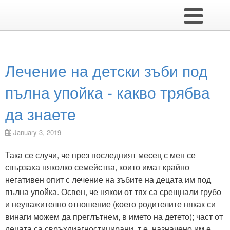
Лечение на детски зъби под
пълна упойка - какво трябва
да знаете
January 3, 2019
Така се случи, че през последният месец с мен се
свързаха няколко семейства, които имат крайно
негативен опит с лечение на зъбите на децата им под
пълна упойка. Освен, че някои от тях са срещнали грубо
и неуважително отношение (което родителите някак си
винаги можем да преглътнем, в името на детето); част от
децата са свръхдиагностицирани, т.е. назначено им е