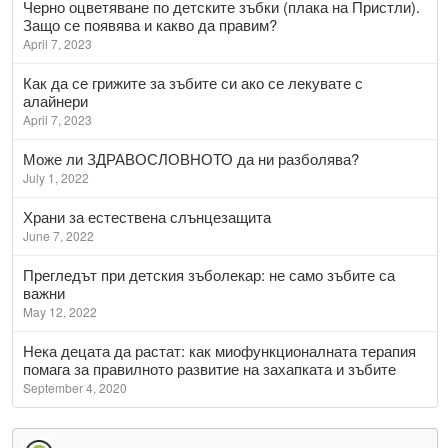
Черно оцветяване по детските зъбки (плака на Пристли).
Защо се появява и какво да правим?
April 7, 2023
Как да се грижите за зъбите си ако се лекувате с
алайнери
April 7, 2023
Може ли ЗДРАВОСЛОВНОТО да ни разболява?
July 1, 2022
Храни за естествена слънцезащита
June 7, 2022
Прегледът при детския зъболекар: не само зъбите са
важни
May 12, 2022
Нека децата да растат: как миофункционалната терапия
помага за правилното развитие на захапката и зъбите
September 4, 2020