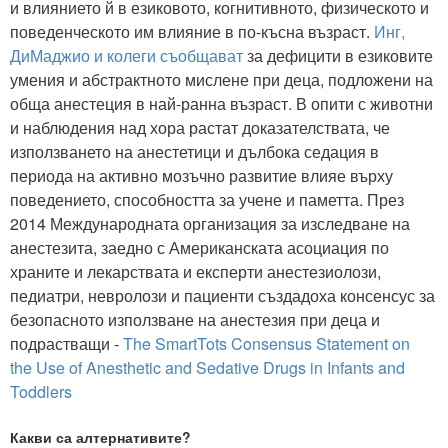
и влиянието й в езиковото, когнитивното, физическото и
поведенческото им влияние в по-късна възраст.
Инг,
ДиМаджио и колеги съобщават
за дефицити в езиковите
умения и абстрактното мислене при деца, подложени на
обща анестеция в най-ранна възраст. В опити с животни
и наблюдения над хора растат доказателствата, че
използването на анестетици и дълбока седация в
периода на активно мозъчно развитие влияе върху
поведението, способността за учене и паметта. През
2014 Международната организация за изследване на
анестезита, заедно с Американската асоциация по
храните и лекарствата и експерти анестезиолози,
педиатри, невролози и пациенти създадоха консенсус за
безопасното използване на анестезия при деца и
подрастващи -
The SmartTots Consensus Statement on
the Use of Anesthetic and Sedative Drugs in Infants and
Toddlers
Какви са алтернативите?