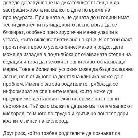
доведе до запушване на дихателните пътища и да
застраши живота на малкото дете по време на
процедурата. Причината е, че децата до 6 години имат
тесни дихателни пътища, които лесно могат да се
блокират, особено при хирургични манипулации в
устата, които включват изтичане на кръв. И от този факт
произтича първото усложнение: макар и рядко, дете
може да изпадне в по-дълбока от очакваната степен на
седация и това да наложи спешни животоспасяващи
мерки. Това в болнични условия може да бъде овладяно
лесно, но в обикновена дентална клиника може да е
проблем. Именно затова родителите трябва да се
информират за спешните мерки, които може да
предприеме денталният екип по време на спешни
състояния. Тъй като малките деца нямат голям запас от
кислород, те много по-трудно и критично понасят дори
кратките липси на кислород.
Друг риск, който трябва родителите да познават са