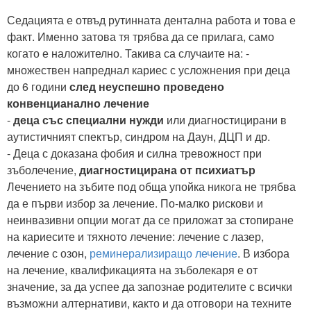
Седацията е отвъд рутинната дентална работа и това е
факт. Именно затова тя трябва да се прилага, само
когато е наложително. Такива са случаите на: -
множествен напреднал кариес с усложнения при деца
до 6 години
след неуспешно проведено
конвенцианално лечение
-
деца със специални нужди
или диагностицирани в
аутистичният спектър, синдром на Даун, ДЦП и др.
- Деца с доказана фобия и силна тревожност при
зъболечение,
диагностицирана от психиатър
Лечението на зъбите под обща упойка никога не трябва
да е първи избор за лечение. По-малко рискови и
неинвазивни опции могат да се приложат за стопиране
на кариесите и тяхното лечение: лечение с лазер,
лечение с озон,
реминерализиращо лечение
. В избора
на лечение, квалификацията на зъболекаря е от
значение, за да успее да запознае родителите с всички
възможни алтернативи, както и да отговори на техните