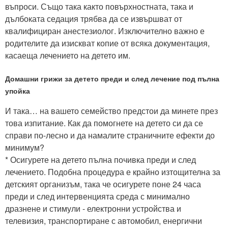
въпроси. Също така както повърхностната, така и
дълбоката седация трябва да се извършват от
квалифициран анестезиолог. Изключително важно е
родителите да изискват копие от всяка документация,
касаеща лечението на детето им.
Домашни грижи за детето преди и след лечение под пълна
упойка
И така… на вашето семейство предстои да минете през
това изпитание. Как да помогнете на детето си да се
справи по-лесно и да намалите страничните ефекти до
минимум?
* Осигурете на детето пълна почивка преди и след
лечението. Подобна процедура е крайно изтощителна за
детският организъм, така че осигурете поне 24 часа
преди и след интервенцията среда с минимално
дразнене и стимули - електронни устройства и
телевизия, транспортиране с автомобил, енергични