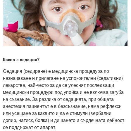
Какво е седация?
Седация (седиране) е медицинска процедура по
назначаване и прилагане на успокоителни (седативни)
лекарства, най-често за да се улеснят последващи
медицински процедури под упойка и не включва загуба
на съзнание. За разлика от седацията, при общата
анестезия пациентът е в безсъзнание, няма рефлекси
или усещане за каквито и да е стимули (вербални,
допир, натиск, болка) и дишането и сърдечната дейност
се поддържат от апарат.