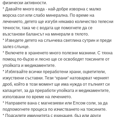
физически активности.
* Давайте много вода - най-добре изворна с малко
морска сол или слабо минерална. По време на
лечението, детето ще изгубя някакво количество телесни
течности, така че с водата ще помогнете да се
възстанови балансът на минерали в тялото.
* Изведете детето на слънчева светлина сутрин и преди
залез слънце.
* Включете в храненето много полезни мазнини. С тяхна
помощ по-бързо и лесно ще се освободят токсините от
упойката и медикаментите.
* Избягвайте всички преработени храни, оцветители,
изкуствени съставки. Тези “храни” натоварват черният
дроб, който в този момент ще има нужда от пълният си
капацитет, за да преработи упойката и медикаментите,
използвани по време на лечението.
* Направете вана с магнезиеви или Епсом соли, за да
подпомогнете процеса по изчистването на токсините.
* Подсилете имиунитета с ехинацея, бъз или други