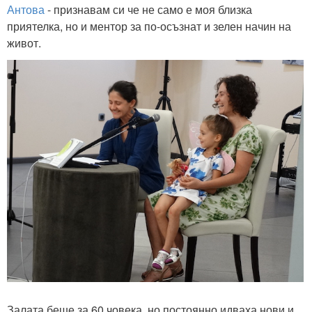
Антова
- признавам си че не само е моя близка
приятелка, но и ментор за по-осъзнат и зелен начин на
живот.
Залата беше за 60 човека, но постоянно идваха нови и