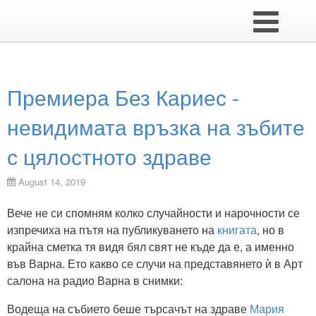
Премиера Без Кариес -
невидимата връзка на зъбите
с цялостното здраве
August 14, 2019
Вече не си спомням колко случайности и нарочности се
изпречиха на пътя на публикуването на
книгата
, но в
крайна сметка тя видя бял свят не къде да е, а именно
във Варна. Ето какво се случи на представянето ѝ в Арт
салона на радио Варна в снимки:
Водеща на събието беше търсачът на здраве
Мария