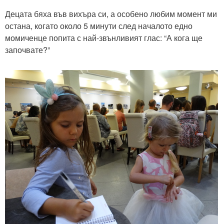
Децата бяха във вихъра си, а особено любим момент ми
остана, когато около 5 минути след началото едно
момиченце попита с най-звънливият глас: “А кога ще
започвате?”