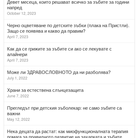
Девет месеца, които решават всичко за зъбите за години
напред
October 12, 2023
Черно оцветяване по детските зъбки (плака на Пристли).
Защо се появява и какво да правим?
April 7, 2023
Как да се грижите за зъбите си ако се лекувате с
алайнери
April 7, 2023
Може ли ЗДРАВОСЛОВНОТО да ни разболява?
July 1, 2022
Храни за естествена слънцезащита
June 7, 2022
Прегледът при детския зъболекар: не само зъбите са
важни
May 12, 2022
Нека децата да растат: как миофункционалната терапия
помага за правилното развитие на захапката и зъбите