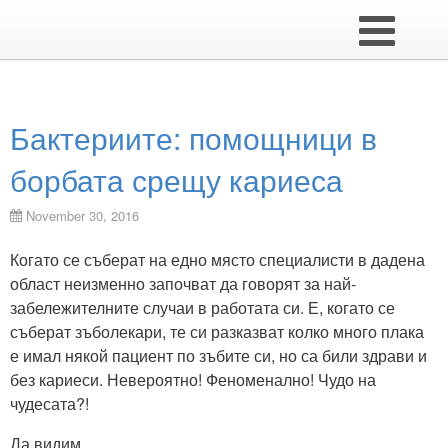
Бактериите: помощници в
борбата срещу кариеса
November 30, 2016
Когато се съберат на едно място специалисти в дадена
област неизменно започват да говорят за най-
забележителните случаи в работата си. Е, когато се
съберат зъболекари, те си разказват колко много плака
е имал някой пациент по зъбите си, но са били здрави и
без кариеси. Невероятно! Феноменално! Чудо на
чудесата?!
Да видим…