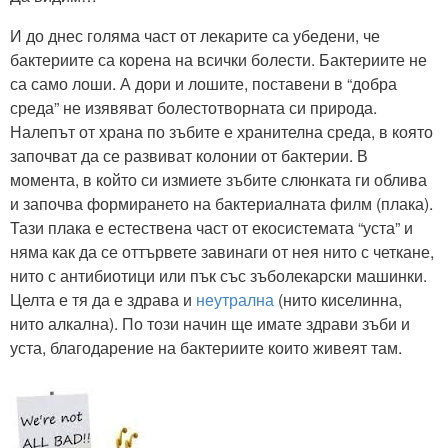
И до днес голяма част от лекарите са убедени, че
бактериите са корена на всички болести. Бактериите не
са само лоши. А дори и лошите, поставени в “добра
среда” не изявяват болестотворната си природа.
Налепът от храна по зъбите е хранителна среда, в която
започват да се развиват колонии от бактерии. В
момента, в който си измиете зъбите слюнката ги облива
и започва формирането на бактериалната филм (плака).
Тази плака е естествена част от екосистемата “уста” и
няма как да се оттървете завинаги от нея нито с четкане,
нито с антибиотици или пък със зъболекарски машинки.
Целта е тя да е здрава и
неутрална
(нито киселинна,
нито алкална). По този начин ще имате здрави зъби и
уста, благодарение на бактериите които живеят там.