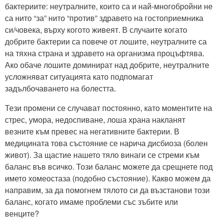
бактериите: неутралните, които са и най-многобройни не
са нито “за” нито “против” здравето на гостоприемника
си/човека, върху когото живеят. В случаите когато
добрите бактерии са повече от лошите, неутралните са
на тяхна страна и здравето на организма процъфтява.
Ако обаче лошите доминират над добрите, неутралните
усложняват ситуацията като подпомагат
задълбочаването на болестта.
Тези промени се случават постоянно, като моментите на
стрес, умора, недоспиване, лоша храна накланят
везните към превес на негативните бактерии. В
медицината това състояние се нарича дисбиоза (болен
живот). За щастие нашето тяло винаги се стреми към
баланс във всичко. Този баланс можете да срещнете под
името хомеостаза (подобно състояние). Какво можем да
направим, за да помогнем тялото си да възстанови този
баланс, когато имаме проблеми със зъбите или
венците?