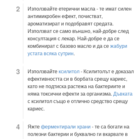
Използвайте етерични масла - те имат силен
антимикробен ефект, почистват,
ароматизират и подобравят средата.
Използват се само външно, най-добре след
консултация с лекар. Най-добре е да се
комбинират с базово масло и да се
жабури
устата всяка сутрин
.
Използвайте
ксилитол
- Ксилитолът е доказал
ефективността си в борбата срещу кариес,
като не подтиска растежа на бактериите и
няма токсични ефекти за организма.
Дъвката
с ксилитол също е отлично средство срещу
кариес.
Яжте
ферментирали храни
- те са богати на
полезни бактерии и буквално ги вкарвате в