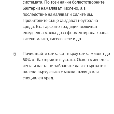
системата. По този начин болестотворните
бактерии намаляват числено, а в
последствие намаляват и силите им.
Пробитоците също създават неутрална
среда. Българските традиции включват
ежедневна малка доза ферментирала храна:
кисело мляко, кисело зеле и др.
Почиствайте езика си - върху езика живеят до
80% от бактериите в устата. Освен миенето с
четка и паста не забравяте да изстъргвате и
налепа върху езика с малка лъжица или
специален уред.