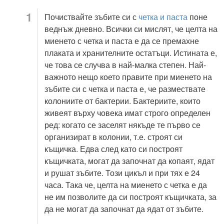
Почиствайте зъбите си с
четка и паста
поне
веднъж дневно. Всички си мислят, че целта на
миенето с четка и паста е да се премахне
плаката и хранителните остатъци. Истината е,
че това се случва в най-малка степен. Най-
важното нещо което правите при миенето на
зъбите си с четка и паста е, че размествате
колониите от бактерии. Бактериите, които
живеят върху човека имат строго определен
ред: когато се заселят някъде те първо се
организират в колонии, т.е. строят си
къщичка. Едва след като си построят
къщичката, могат да започнат да копаят, ядат
и рушат зъбите. Този цикъл и при тях е 24
часа. Така че, целта на миенето с четка е да
не им позволите да си построят къщичката, за
да не могат да започнат да ядат от зъбите.