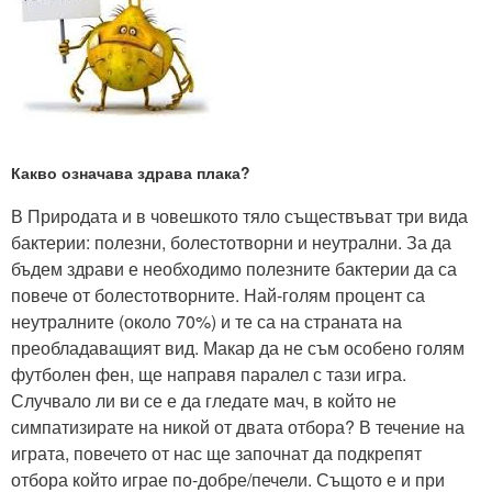
Какво означава здрава плака?
В Природата и в човешкото тяло съществъват три вида
бактерии: полезни, болестотворни и неутрални. За да
бъдем здрави е необходимо полезните бактерии да са
повече от болестотворните. Най-голям процент са
неутралните (около 70%) и те са на страната на
преобладаващият вид. Макар да не съм особено голям
футболен фен, ще направя паралел с тази игра.
Случвало ли ви се е да гледате мач, в който не
симпатизирате на никой от двата отбора? В течение на
играта, повечето от нас ще започнат да подкрепят
отбора който играе по-добре/печели. Същото е и при